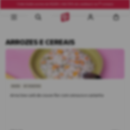
Frete Grátis acima de R$290 | Até 10% de cashback na 1ª compra
ARROZES E CEREAIS
NOZES
SÓ VEGETAIS
Arroz low carb de couve-flor com cenoura e castanha