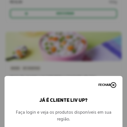
R$ 8,50
100g
ADICIONAR
NOZES
SÓ VEGETAIS
Arroz de Jasmim com Cebolinha e Castanha de Caju
FECHAR
JÁ É CLIENTE LIV UP?
Faça login e veja os produtos disponíveis em sua
R$ 6,90
100g
região.
ADICIONAR