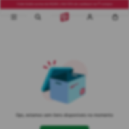
Frete Grátis acima de R$290 | Até 10% de cashback na 1ª compra
Ops, estamos sem itens disponíveis no momento