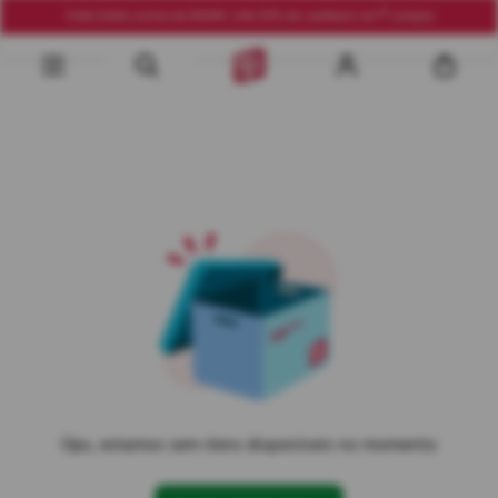
Frete Grátis acima de R$290 | Até 10% de cashback na 1ª compra
Ops, estamos sem itens disponíveis no momento