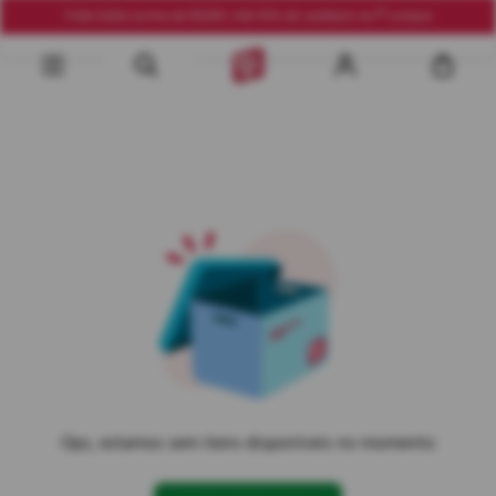
Frete Grátis acima de R$290 | Até 10% de cashback na 1ª compra
Ops, estamos sem itens disponíveis no momento