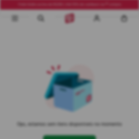
Frete Grátis acima de R$290 | Até 10% de cashback na 1ª compra
Ops, estamos sem itens disponíveis no momento