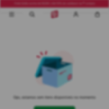
Frete Grátis acima de R$290 | Até 10% de cashback na 1ª compra
Ops, estamos sem itens disponíveis no momento