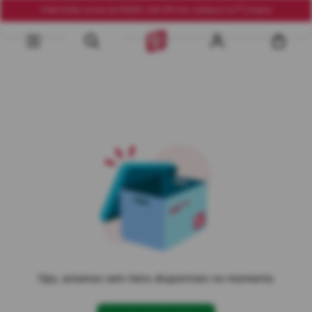
Frete Grátis acima de R$290 | Até 10% de cashback na 1ª compra
Ops, estamos sem itens disponíveis no momento